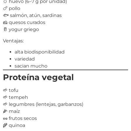
🥚 huevo (6–7 g por unidad)
🍗 pollo
🐟 salmón, atún, sardinas
🧀 quesos curados
🥛 yogur griego
Ventajas:
alta biodisponibilidad
variedad
sacian mucho
Proteína vegetal
🌱 tofu
🌱 tempeh
🌱 legumbres (lentejas, garbanzos)
🌽 maíz
🥜 frutos secos
🌾 quinoa