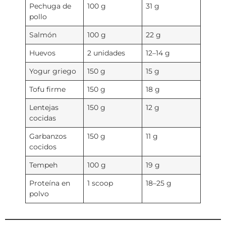
Pechuga de
100 g
31 g
pollo
Salmón
100 g
22 g
Huevos
2 unidades
12–14 g
Yogur griego
150 g
15 g
Tofu firme
150 g
18 g
Lentejas
150 g
12 g
cocidas
Garbanzos
150 g
11 g
cocidos
Tempeh
100 g
19 g
Proteína en
1 scoop
18–25 g
polvo