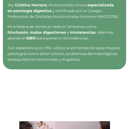
Soy
Cristina Herranz
, Nutricionista clínica
especializada
en
patología digestiva
y certificada por el Colegio
Profesional de Dietistas-Nutricionistas (número MAD01236).
Mi enfoque se centra en reducir síntomas como
hinchazón
,
malas digestiones
e
intolerancias
. Además,
abordo el
SIBO
para prevenir reincidencias.
Con experiencia en PNI, utilizo la alimentación para mejorar
patologías como dolor crónico, problemas dermatológicos,
desequilibrios hormonales y migrañas.