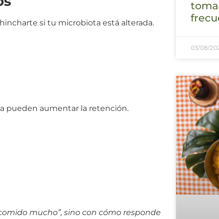
os
tomar
frecu
incharte si tu microbiota está alterada.
03/08/20
ia pueden aumentar la retención.
 comido mucho”, sino con cómo responde