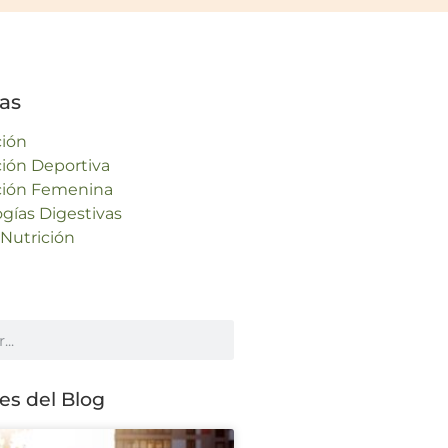
as
ción
ción Deportiva
ción Femenina
ogías Digestivas
-Nutrición
s del Blog