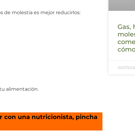
 de molestia es mejor reducirlos:
Gas, 
mole
comer
cómo 
13/07/202
 tu alimentación.
r con una nutricionista, pincha