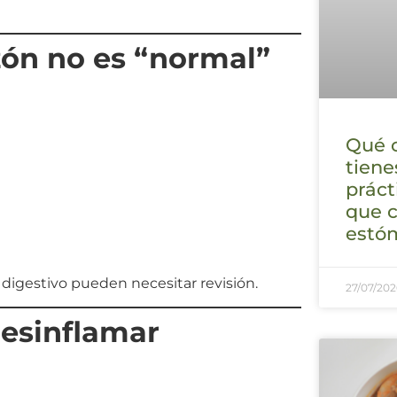
zón no es “normal”
Qué 
tiene
práct
que 
estó
 digestivo pueden necesitar revisión.
27/07/202
esinflamar