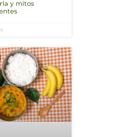
la y mitos
entes
26