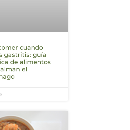
comer cuando
s gastritis: guía
ica de alimentos
calman el
mago
6