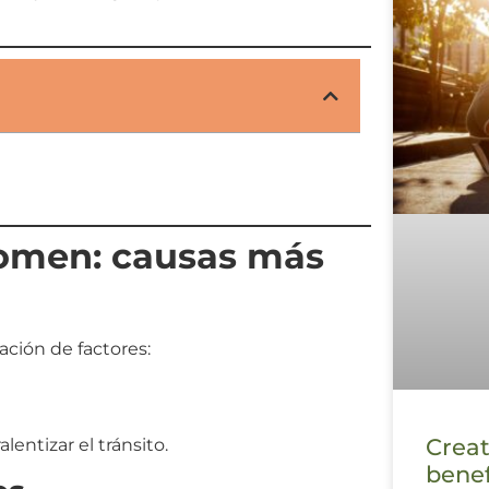
domen: causas más
ción de factores:
Creat
ntizar el tránsito.
benef