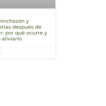
hinchazón y
stias después de
: por qué ocurre y
aliviarlo
6