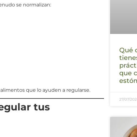
enudo se normalizan:
Qué 
tiene
práct
que 
estó
 alimentos que lo ayuden a regularse.
27/07/202
egular tus