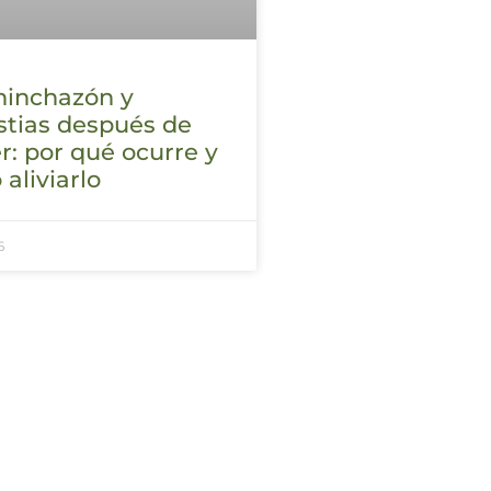
hinchazón y
stias después de
: por qué ocurre y
aliviarlo
6