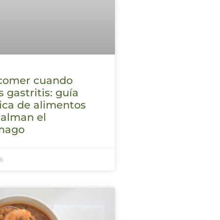
comer cuando
s gastritis: guía
ica de alimentos
calman el
mago
6