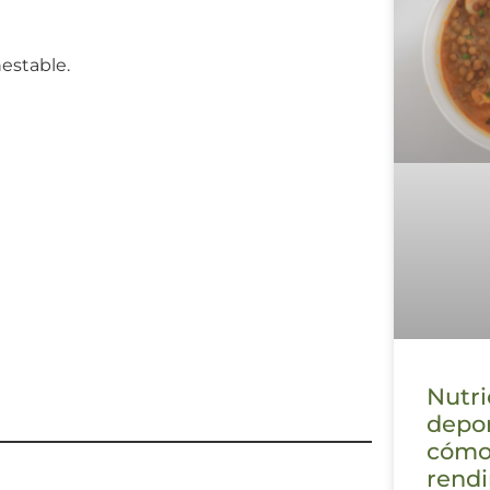
nestable.
Nutri
depor
cómo
rendi