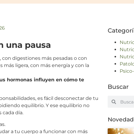
26
Categorí
Nutri
n una pausa
Nutri
Nutri
e, con digestiones más pesadas o con
Patol
s más ligera, con más energía y con la
Psico
tus hormonas influyen en cómo te
Buscar
sponsabilidades, es fácil desconectar de tu
iendo equilibrio. Y ese equilibrio no
cada día.
Novedade
as.
dar a tu cuerpo a funcionar con más