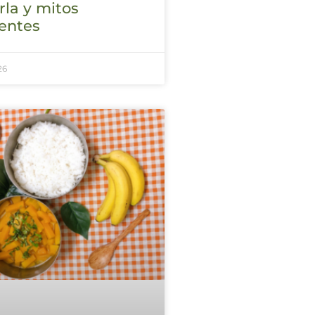
la y mitos
entes
26