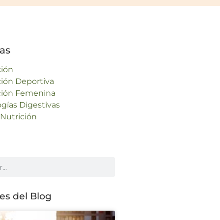
as
ción
ción Deportiva
ción Femenina
ogías Digestivas
-Nutrición
s del Blog