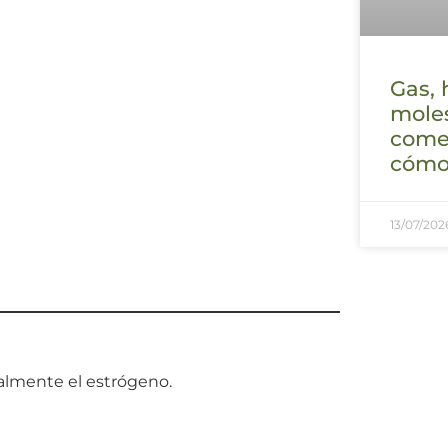
Gas, 
mole
comer
cómo 
13/07/202
ialmente el estrógeno.